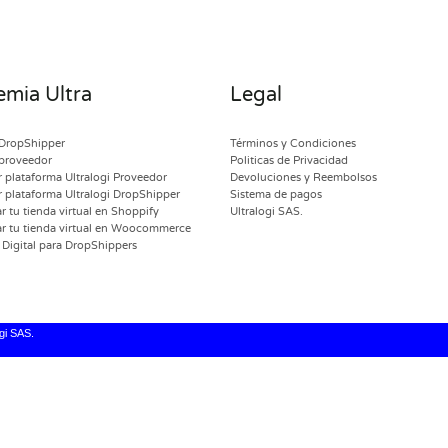
mia Ultra
Legal
DropShipper
Términos y Condiciones
proveedor
Politicas de Privacidad
 plataforma Ultralogi Proveedor
Devoluciones y Reembolsos
 plataforma Ultralogi DropShipper
Sistema de pagos
 tu tienda virtual en Shoppify
Ultralogi SAS.
r tu tienda virtual en Woocommerce
Digital para DropShippers
gi SAS.