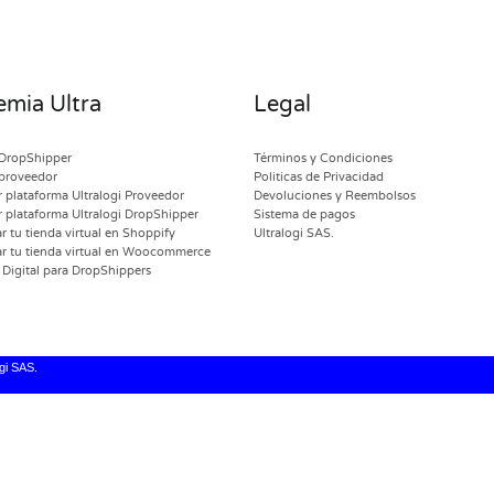
mia Ultra
Legal
DropShipper
Términos y Condiciones
proveedor
Politicas de Privacidad
 plataforma Ultralogi Proveedor
Devoluciones y Reembolsos
 plataforma Ultralogi DropShipper
Sistema de pagos
 tu tienda virtual en Shoppify
Ultralogi SAS.
r tu tienda virtual en Woocommerce
Digital para DropShippers
gi SAS.