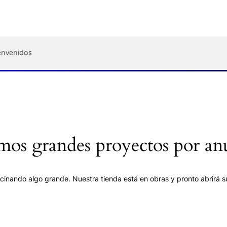
 900 Series Blender
rtas
Políticas de la tienda
Consultas
envenidos
os grandes proyectos por an
cinando algo grande. Nuestra tienda está en obras y pronto abrirá s