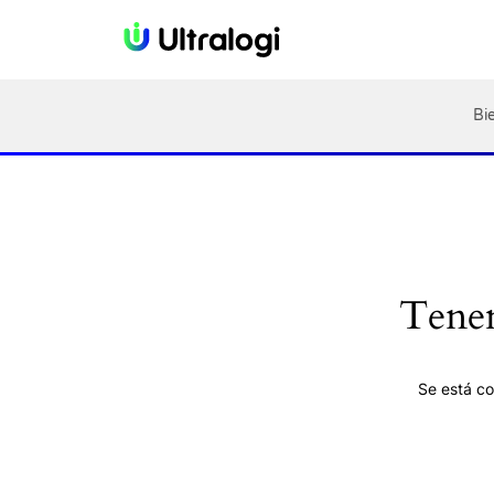
Magic Bullet NutriBullet Pro
Descripción
Valoraciones (1)
Más ofe
Bi
Tenem
Se está co