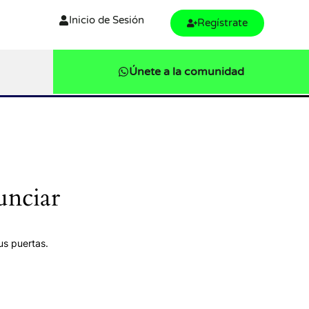
$
92
Inicio de Sesión
Regístrate
Únete a la comunidad
unciar
us puertas.