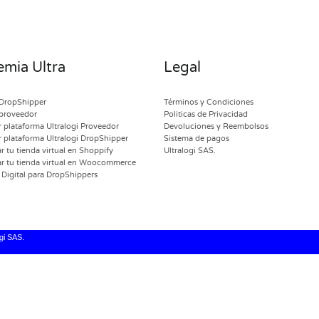
mia Ultra
Legal
DropShipper
Términos y Condiciones
proveedor
Politicas de Privacidad
 plataforma Ultralogi Proveedor
Devoluciones y Reembolsos
 plataforma Ultralogi DropShipper
Sistema de pagos
 tu tienda virtual en Shoppify
Ultralogi SAS.
r tu tienda virtual en Woocommerce
Digital para DropShippers
gi SAS.